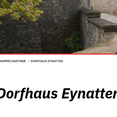
ANSPRECHARTNER
/
DORFHAUS EYNATTEN
Dorfhaus Eynatte