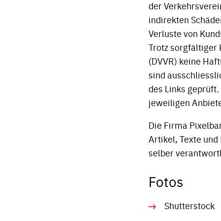
der Verkehrsverei
indirekten Schäde
Verluste von Kund
Trotz sorgfältige
(DVVR) keine Haftu
sind ausschliessl
des Links geprüft.
jeweiligen Anbiet
Die Firma Pixelba
Artikel, Texte und
selber verantwortl
Fotos
Shutterstock