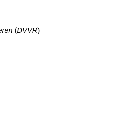
eren
(
DVVR
)