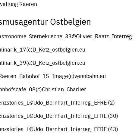
altung Raeren
ismusagentur Ostbelgien
astronomie_Sternekueche_33©Olivier_Raatz_Interreg
linarik_17(c)D_Ketz_ostbelgien.eu
linarik_39(c)D_Ketz_ostbelgien.eu
Raeren_Bahnhof_15_Image(c)vennbahn.eu
hofscafé_08(c)Christian_Charlier
nzstories_L©Udo_Bernhart_Interreg_EFRE (2)
nzstories_L©Udo_Bernhart_Interreg_EFRE (30)
nzstories_L©Udo_Bernhart_Interreg_EFRE (43)