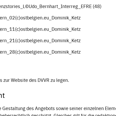
nzstories_L©Udo_Bernhart_Interreg_EFRE (48)
rn_02(c)ostbelgien.eu_Dominik_Ketz
rn_11(c)ostbelgien.eu_Dominik_Ketz
rn_21(c)ostbelgien.eu_Dominik_Ketz
rn_28(c)ostbelgien.eu_Dominik_Ketz
nks zur Website des DVVR zu legen.
ht
e Gestaltung des Angebots sowie seiner einzelnen Elem
heberrechtlich geschützt. Gleiches gilt für die redaktio