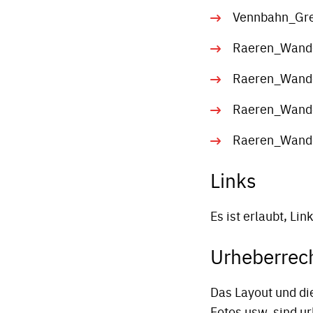
Vennbahn_Gre
Raeren_Wande
Raeren_Wande
Raeren_Wande
Raeren_Wande
Links
Es ist erlaubt, Li
Urheberrec
Das Layout und di
Fotos usw. sind ur