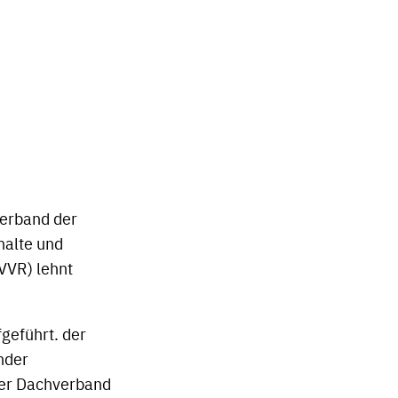
verband der
halte und
VVR) lehnt
geführt. der
nder
der Dachverband