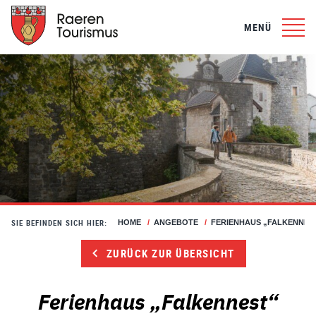
MENÜ
SIE BEFINDEN SICH HIER:
HOME
/
ANGEBOTE
/
FERIENHAUS „FALKENNES
ZURÜCK ZUR ÜBERSICHT
Ferienhaus „Falkennest“