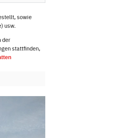
stellt, sowie
) usw.
n der
gen stattfinden,
tten