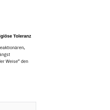
igiöse Toleranz
 reaktionären,
ängst
der Weise“ den