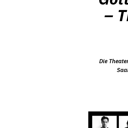
– T
Die Theate
Saal