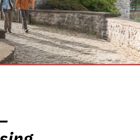
–
sing