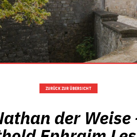
ZURÜCK ZUR ÜBERSICHT
Nathan der Weise 
thold Ephraim Les