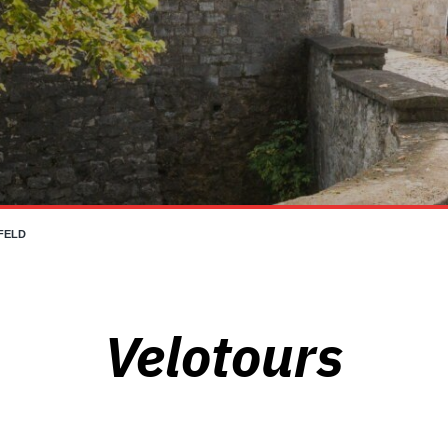
FELD
Velotours