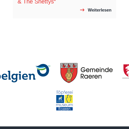
& The Shettys“
Weiterlesen