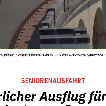
RSVEREINE
/
VERKEHRSVEREIN RAEREN
/
UNSERE AKTIVITÄTEN / ARBEITSGR
SENIORENAUSFAHRT
licher Ausflug für