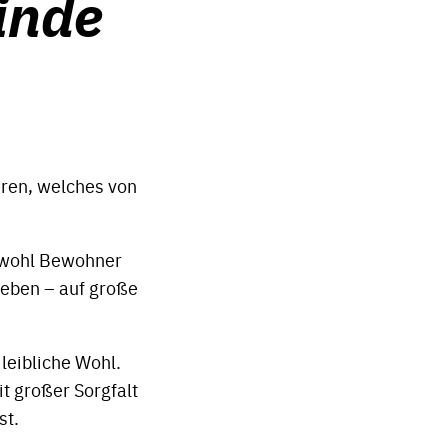
inde
aeren, welches von
sowohl Bewohner
leben – auf große
leibliche Wohl.
t großer Sorgfalt
st.