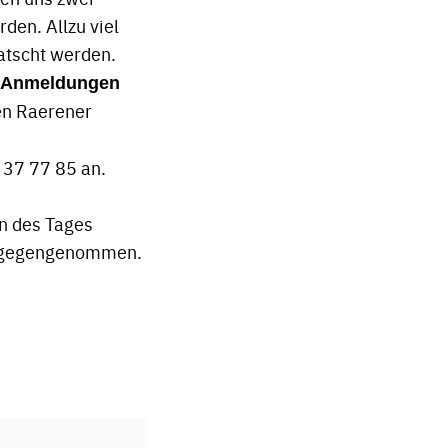
den. Allzu viel
latscht werden.
Anmeldungen
den Raerener
 37 77 85 an.
n des Tages
ntgegengenommen.