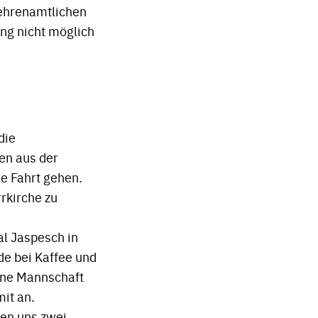
 ehrenamtlichen
ng nicht möglich
die
en aus der
e Fahrt gehen.
rrkirche zu
al Jaspesch in
de bei Kaffee und
ine Mannschaft
mit an.
ten uns zwei