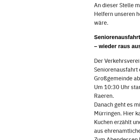
An dieser Stelle 
Helfern unseren h
wäre.
Seniorenausfahr
– wieder raus au
Der Verkehrsverei
Seniorenausfahrt 
Großgemeinde ab 
Um 10:30 Uhr start
Raeren.
Danach geht es mit
Mürringen. Hier k
Kuchen erzählt un
aus ehrenamtlichen
Zum Abendessen ke