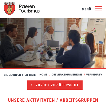
MENÜ
SIE BEFINDEN SICH HIER:
HOME
/
DIE VERKEHRSVEREINE
/
VERKEHRSVER
ZURÜCK ZUR ÜBERSICHT
UNSERE AKTIVITÄTEN / ARBEITSGRUPPEN