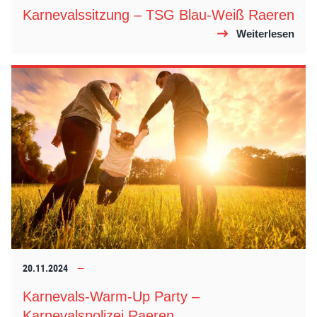
Karnevalssitzung – TSG Blau-Weiß Raeren
Weiterlesen
20.11.2024
Karnevals-Warm-Up Party –
Karnevalspolizei Raeren